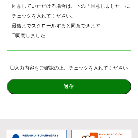
「氏名」、「住所」、「生年月日」、「メールアド
同意していただける場合は、下の「同意しました」に
レス」、及びその他の情報を指します。また、ここ
チェックを入れてください。
でいう個人とは主として以下の者を指します。
最後までスクロールすると同意できます。
（１）本会の正会員、賛助会員、準会員、顧問
同意しました
（２）本会事業の協力者及び参加者（講師、受講者
等）
2. 個人情報の取得、及び利用
入力内容をご確認の上、チェックを入れてください
本会は、事業推進のために適法で公正な手段により
個人情報を取得し、取得時に通知した以下の利用目
的の範囲内でのみ利用します。
（1） 本会定款第4条記載の以下の事業を実施する
ため
① 地域リハビリテーションに関わる制度の充実、
拡充に関する事業