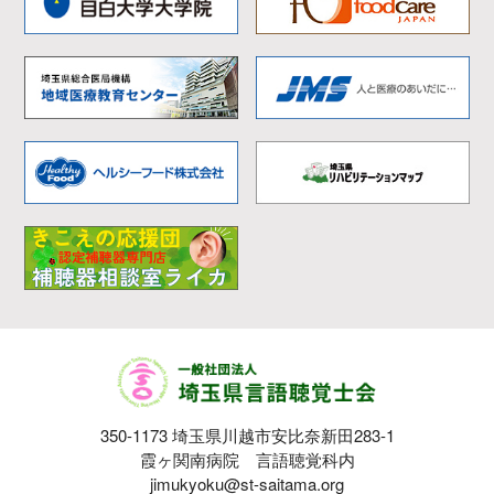
② 言語聴覚障害のリハビリテーションに対する理
解と知識の普及に関する事業
③ 言語聴覚士の資質の向上に関する事業
④ 言語聴覚士の職域の拡大と社会的地位の向上に
関する事業
⑤ 埼玉県域におけるリハビリテーション関連領域
の発展向上に関する事業
⑥ 埼玉県域におけるリハビリテーション関連団体
との連携・交流に関する事業
⑦ 会員相互の連携や親睦に関する事業
⑧ その他、本会の目的を達成するために必要と認
める事業
（2）本会会員情報を管理するため
350-1173 埼玉県川越市安比奈新田283-1
（3）その他、提供いただく際にご提供者の同意を
霞ヶ関南病院 言語聴覚科内
jimukyoku@st-saitama.org
いただいている利用の範囲内で利用するため