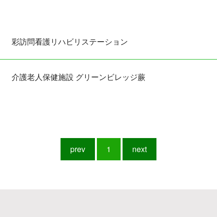
彩訪問看護リハビリステーション
介護⽼⼈保健施設 グリーンビレッジ蕨
prev
1
next