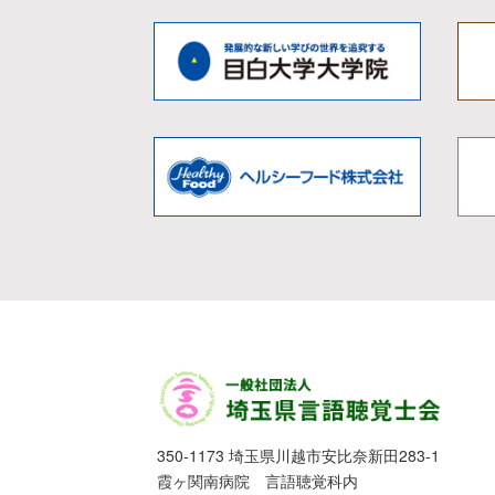
350-1173 埼玉県川越市安比奈新田283-1
霞ヶ関南病院 言語聴覚科内