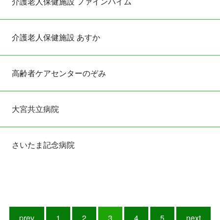
介護⽼⼈保健施設 ファインハイム
介護⽼⼈保健施設 あすか
⾼齢者ケアセンターのぞみ
⼤宮共立病院
さいたま記念病院
prev
1
2
3
4
5
next