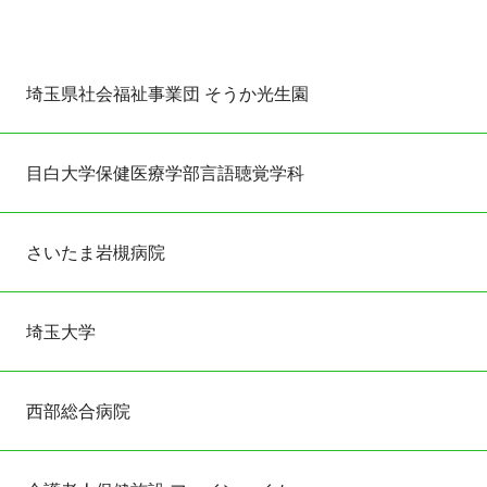
埼⽟県社会福祉事業団 そうか光⽣園
⽬⽩⼤学保健医療学部⾔語聴覚学科
さいたま岩槻病院
埼⽟⼤学
⻄部総合病院